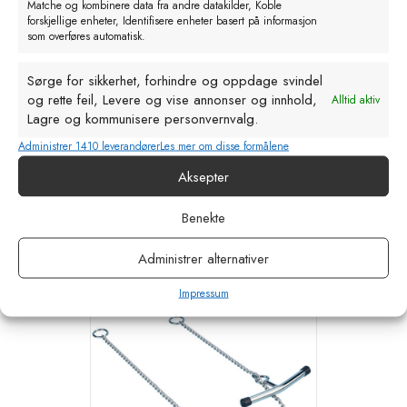
Matche og kombinere data fra andre datakilder, Koble
forskjellige enheter, Identifisere enheter basert på informasjon
som overføres automatisk.
Sørge for sikkerhet, forhindre og oppdage svindel
og rette feil, Levere og vise annonser og innhold,
Alltid aktiv
Lagre og kommunisere personvernvalg.
Fødselslynge sau. Plast
Administrer 1410 leverandører
Les mer om disse formålene
kr
98,98
eks. MVA
Aksepter
Legg i handlekurv
Benekte
Administrer alternativer
Impressum