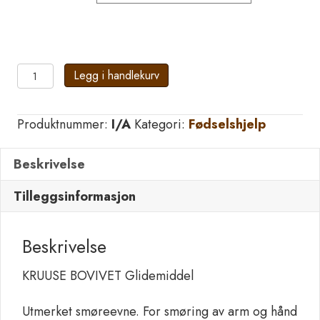
KRUUSE
Legg i handlekurv
BOVIVET
Glidemiddel
Produktnummer:
I/A
Kategori:
Fødselshjelp
antall
Beskrivelse
Tilleggsinformasjon
Beskrivelse
KRUUSE BOVIVET Glidemiddel
Utmerket smøreevne. For smøring av arm og hånd