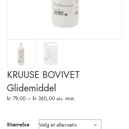
KRUUSE BOVIVET
Glidemiddel
Prisområde:
kr
79,00
–
kr
360,00
eks. MVA
kr 79,00
til
kr 360,00
Størrelse