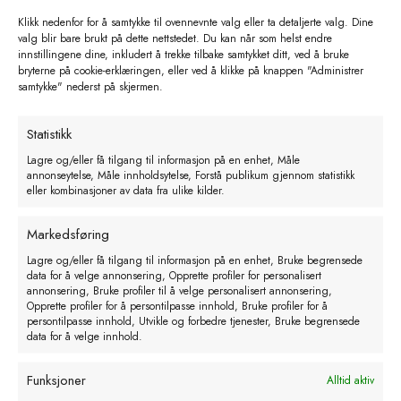
Klikk nedenfor for å samtykke til ovennevnte valg eller ta detaljerte valg. Dine
valg blir bare brukt på dette nettstedet. Du kan når som helst endre
innstillingene dine, inkludert å trekke tilbake samtykket ditt, ved å bruke
bryterne på cookie-erklæringen, eller ved å klikke på knappen "Administrer
samtykke" nederst på skjermen.
Statistikk
Ultralydscanner SC100
Lagre og/eller få tilgang til informasjon på en enhet, Måle
kr
25500,00
eks. MVA
annonseytelse, Måle innholdsytelse, Forstå publikum gjennom statistikk
eller kombinasjoner av data fra ulike kilder.
Legg i handlekurv
Markedsføring
Lagre og/eller få tilgang til informasjon på en enhet, Bruke begrensede
data for å velge annonsering, Opprette profiler for personalisert
annonsering, Bruke profiler til å velge personalisert annonsering,
Opprette profiler for å persontilpasse innhold, Bruke profiler for å
persontilpasse innhold, Utvikle og forbedre tjenester, Bruke begrensede
data for å velge innhold.
Funksjoner
Alltid aktiv