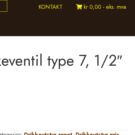
KONTAKT
kr 0,00 - eks. mva
eventil type 7, 1/2″
ategorier:
Drikkeutstyr annet
,
Drikkeutstyr gris
,