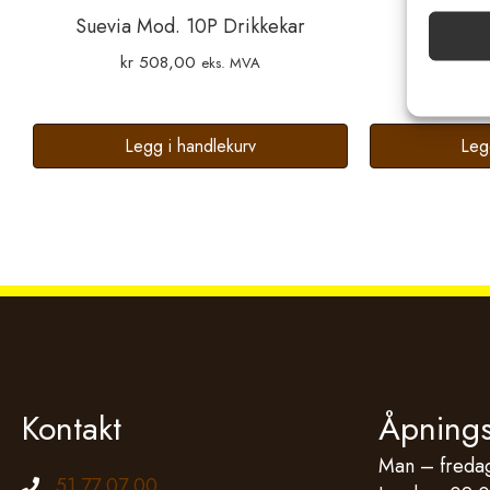
Suevia Mod. 10P Drikkekar
Suevia M
Sørge f
og vis
kr
508,00
kr
14
eks. MVA
Legg i handlekurv
Leg
Kontakt
Åpnings
Man – fredag
51 77 07 00
Telefonnummer