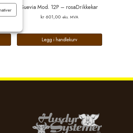
ekar
Suevia Mod. 12P – rosaDrikkekar
nativer
ltid aktiv
kr
601,00
eks. MVA
Legg i handlekurv