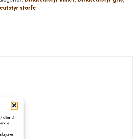
eutstyr storfe
 eller få
handle
)
unksjoner