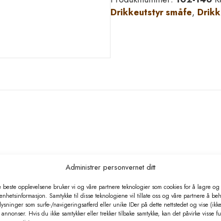
7,
Drikkeutstyr småfe
,
Drikk
1/2"
utv
antall
Administrer personvernet ditt
e beste opplevelsene bruker vi og våre partnere teknologier som cookies for å lagre og /
per minutt til maksimum 7,5 liter per minutt ved 4 bar.
 enhetsinformasjon. Samtykke til disse teknologiene vil tillate oss og våre partnere å be
ysninger som surfe-/navigeringsatferd eller unike IDer på dette nettstedet og vise (ikke
annonser. Hvis du ikke samtykker eller trekker tilbake samtykke, kan det påvirke visse f