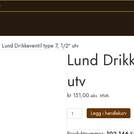
 Lund Drikkeventil type 7, 1/2″ utv
Lund Drikk
utv
kr
151,00
eks. MVA
Lund
Legg i handlekurv
Drikkeventil
type
Produktnummer:
102-146
K