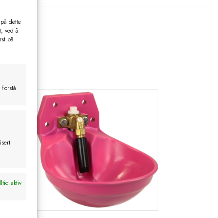
 på dette
t, ved å
rst på
 Forstå
isert
ltid aktiv