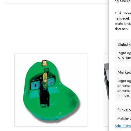
og funksjo
Klikk neden
nettstedet.
bruke bryt
skjermen.
Statistik
Lagre og
publikum 
Marked
Lagre og
annonseri
annonseri
innhold,
Funksj
Matche o
enheter 
Administre