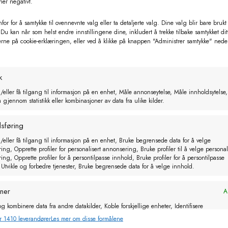
ner negativt.
for for å samtykke til ovennevnte valg eller ta detaljerte valg. Dine valg blir bare brukt
 Du kan når som helst endre innstillingene dine, inkludert å trekke tilbake samtykket dit
Relaterte produkter
erne på cookie-erklæringen, eller ved å klikke på knappen "Administrer samtykke" nede
k
/eller få tilgang til informasjon på en enhet, Måle annonseytelse, Måle innholdsytelse,
gjennom statistikk eller kombinasjoner av data fra ulike kilder.
sføring
/eller få tilgang til informasjon på en enhet, Bruke begrensede data for å velge
ng, Opprette profiler for personalisert annonsering, Bruke profiler til å velge personal
ng, Opprette profiler for å persontilpasse innhold, Bruke profiler for å persontilpasse
 Utvikle og forbedre tjenester, Bruke begrensede data for å velge innhold.
oner
Al
g kombinere data fra andre datakilder, Koble forskjellige enheter, Identifisere
basert på informasjon som overføres automatisk.
r 1410 leverandører
Les mer om disse formålene