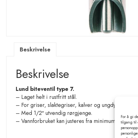
Beskrivelse
Beskrivelse
Lund biteventil type 7.
– Laget helt i rustfritt stål.
– For griser, slaktegriser, kalver og ungdyr.
– Med 1/2″ utvendig rørgjenge.
For å gi d
– Vannforbruket kan justeres fra minimum 2,5 liter 
tilgang til
personoppl
personlige 