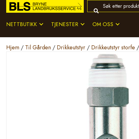
NETTBUTIKK
TJENESTER
OM OSS
Hjem
/
Til Gården
/
Drikkeutstyr
/
Drikkeutstyr storfe
/