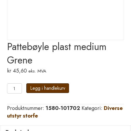
Pattebøyle plast medium
Grene
kr
45,60
eks. MVA
Pattebøyle
Legg i handlekurv
plast
medium
Produktnummer:
1580-101702
Kategori:
Diverse
Grene
utstyr storfe
antall