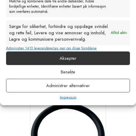
Matche og kombinere data fra andre datakilder, Koble
forskjellige enheter, Identifisere enheter basert på informasjon
som overføres automatisk.
Sørge for sikkerhet, forhindre og oppdage svindel
og rette feil, Levere og vise annonser og innhold,
Alltid aktiv
Lagre og kommunisere personvernvalg.
Administrer 1410 leverandører
Les mer om disse formålene
Ryggtank 2.5 liter. for HSW
Aksepter
kr
331,00
eks. MVA
Benekte
Legg i handlekurv
Administrer alternativer
Impressum