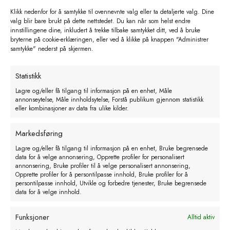
Klikk nedenfor for å samtykke til ovennevnte valg eller ta detaljerte valg. Dine
valg blir bare brukt på dette nettstedet. Du kan når som helst endre
innstillingene dine, inkludert å trekke tilbake samtykket ditt, ved å bruke
bryterne på cookie-erklæringen, eller ved å klikke på knappen "Administrer
samtykke" nederst på skjermen.
Statistikk
Colostrum Refraktometer. Brixskala
Lagre og/eller få tilgang til informasjon på en enhet, Måle
annonseytelse, Måle innholdsytelse, Forstå publikum gjennom statistikk
kr
630,00
eks. MVA
eller kombinasjoner av data fra ulike kilder.
Legg i handlekurv
Markedsføring
Lagre og/eller få tilgang til informasjon på en enhet, Bruke begrensede
data for å velge annonsering, Opprette profiler for personalisert
annonsering, Bruke profiler til å velge personalisert annonsering,
Opprette profiler for å persontilpasse innhold, Bruke profiler for å
persontilpasse innhold, Utvikle og forbedre tjenester, Bruke begrensede
data for å velge innhold.
Funksjoner
Alltid aktiv