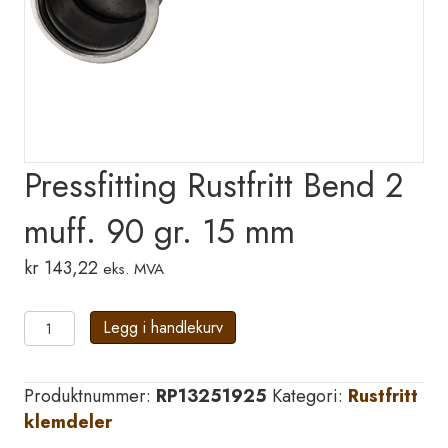
Pressfitting Rustfritt Bend 2
muff. 90 gr. 15 mm
kr
143,22
eks. MVA
Pressfitting
Legg i handlekurv
Rustfritt
Bend
Produktnummer:
RP13251925
Kategori:
Rustfritt
2
klemdeler
muff.