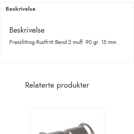
90
Beskrivelse
gr.
15
mm
Beskrivelse
antall
Pressfitting Rustfritt Bend 2 muff. 90 gr. 15 mm
Relaterte produkter