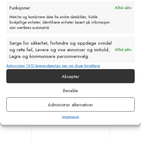
Funksjoner
Alltid aktiv
Matche og kombinere data fra andre datakilder, Koble
forskjellige enheter, Identifisere enheter basert på informasjon
som overføres automatisk.
Sørge for sikkerhet, forhindre og oppdage svindel
og rette feil, Levere og vise annonser og innhold,
Alltid aktiv
Lagre og kommunisere personvernvalg.
Administrer 1410 leverandører
Les mer om disse formålene
Pressfitting Rustfri Skydemuffe 22
Aksepter
mm
kr
161,31
eks. MVA
Benekte
Legg i handlekurv
Administrer alternativer
Impressum