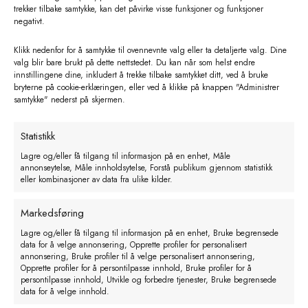
trekker tilbake samtykke, kan det påvirke visse funksjoner og funksjoner
negativt.
Klikk nedenfor for å samtykke til ovennevnte valg eller ta detaljerte valg. Dine
valg blir bare brukt på dette nettstedet. Du kan når som helst endre
innstillingene dine, inkludert å trekke tilbake samtykket ditt, ved å bruke
bryterne på cookie-erklæringen, eller ved å klikke på knappen "Administrer
samtykke" nederst på skjermen.
Pressfitting Rustfri T-rør 15-1/2″-15
Statistikk
mm innv
Lagre og/eller få tilgang til informasjon på en enhet, Måle
annonseytelse, Måle innholdsytelse, Forstå publikum gjennom statistikk
kr
319,53
eks. MVA
eller kombinasjoner av data fra ulike kilder.
Legg i handlekurv
Markedsføring
Lagre og/eller få tilgang til informasjon på en enhet, Bruke begrensede
data for å velge annonsering, Opprette profiler for personalisert
annonsering, Bruke profiler til å velge personalisert annonsering,
Opprette profiler for å persontilpasse innhold, Bruke profiler for å
persontilpasse innhold, Utvikle og forbedre tjenester, Bruke begrensede
data for å velge innhold.