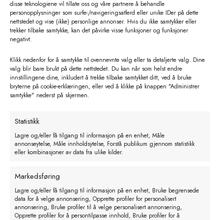
disse teknologiene vil tillate oss og våre partnere å behandle
personopplysninger som surfe-/navigeringsatferd eller unike IDer på dette
nettstedet og vise (ikke) personlige annonser. Hvis du ikke samtykker eller
trekker tilbake samtykke, kan det påvirke visse funksjoner og funksjoner
negativt.
Klikk nedenfor for å samtykke til ovennevnte valg eller ta detaljerte valg. Dine
valg blir bare brukt på dette nettstedet. Du kan når som helst endre
innstillingene dine, inkludert å trekke tilbake samtykket ditt, ved å bruke
bryterne på cookie-erklæringen, eller ved å klikke på knappen "Administrer
samtykke" nederst på skjermen.
Statistikk
Lagre og/eller få tilgang til informasjon på en enhet, Måle
Pressfitting Rustfritt Overgangvinkel
annonseytelse, Måle innholdsytelse, Forstå publikum gjennom statistikk
eller kombinasjoner av data fra ulike kilder.
90 gr 15-1/2″ innv
kr
390,27
eks. MVA
Markedsføring
Lagre og/eller få tilgang til informasjon på en enhet, Bruke begrensede
Legg i handlekurv
data for å velge annonsering, Opprette profiler for personalisert
annonsering, Bruke profiler til å velge personalisert annonsering,
Opprette profiler for å persontilpasse innhold, Bruke profiler for å