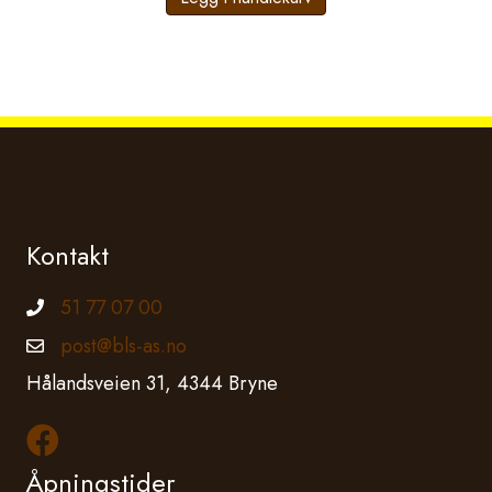
Kontakt
51 77 07 00
Telefonnummer
post@bls-as.no
Epostadresse
Hålandsveien 31, 4344 Bryne
Les mer om oss på Facebook
Åpningstider