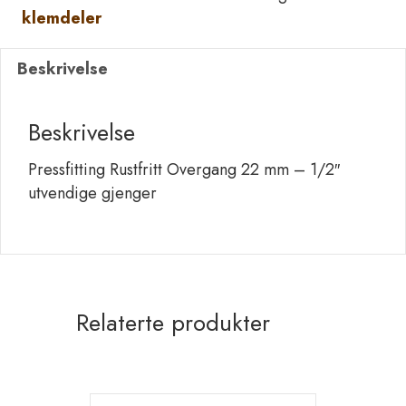
klemdeler
mm
-
Beskrivelse
1/2"
utv.
gj
Beskrivelse
antall
Pressfitting Rustfritt Overgang 22 mm – 1/2″
utvendige gjenger
Relaterte produkter