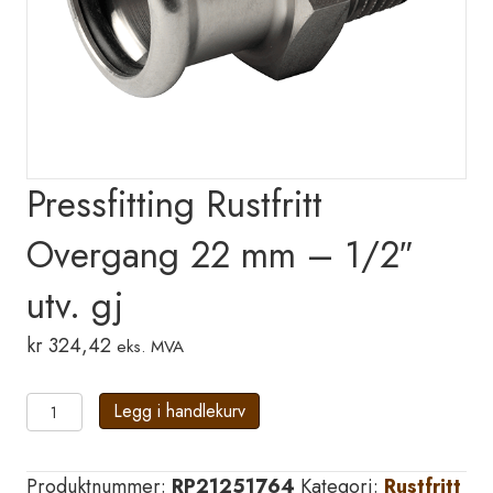
Pressfitting Rustfritt
Overgang 22 mm – 1/2″
utv. gj
kr
324,42
eks. MVA
Pressfitting
Legg i handlekurv
Rustfritt
Overgang
Produktnummer:
RP21251764
Kategori:
Rustfritt
22