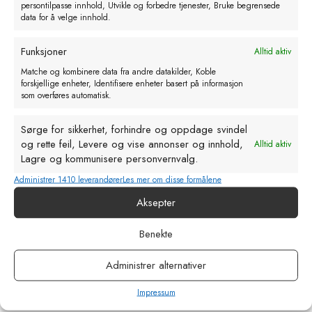
persontilpasse innhold, Utvikle og forbedre tjenester, Bruke begrensede
data for å velge innhold.
Funksjoner
Alltid aktiv
Matche og kombinere data fra andre datakilder, Koble
forskjellige enheter, Identifisere enheter basert på informasjon
som overføres automatisk.
Sørge for sikkerhet, forhindre og oppdage svindel
og rette feil, Levere og vise annonser og innhold,
Alltid aktiv
Lagre og kommunisere personvernvalg.
Administrer 1410 leverandører
Les mer om disse formålene
Aksepter
Pressfitting Rustfritt Bend 1 muff. 45
Benekte
gr. 15 mm
kr
166,92
eks. MVA
Administrer alternativer
Impressum
Legg i handlekurv