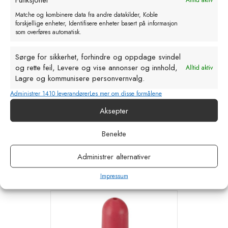
Matche og kombinere data fra andre datakilder, Koble
forskjellige enheter, Identifisere enheter basert på informasjon
som overføres automatisk.
Sørge for sikkerhet, forhindre og oppdage svindel
og rette feil, Levere og vise annonser og innhold,
Alltid aktiv
Lagre og kommunisere personvernvalg.
Administrer 1410 leverandører
Les mer om disse formålene
Aksepter
Desinfeksjon matte 90x200x5
kr
1200,00
eks. MVA
Benekte
Legg i handlekurv
Administrer alternativer
Impressum