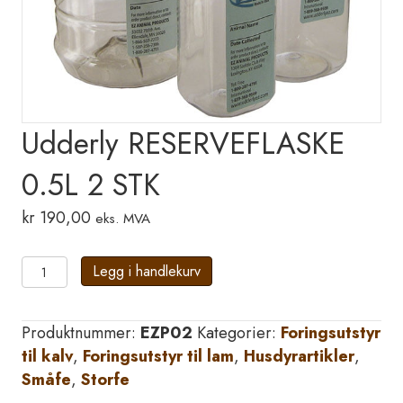
Udderly RESERVEFLASKE
0.5L 2 STK
kr
190,00
eks. MVA
Udderly
Legg i handlekurv
RESERVEFLASKE
0.5L
Produktnummer:
EZP02
Kategorier:
Foringsutstyr
2
til kalv
,
Foringsutstyr til lam
,
Husdyrartikler
,
STK
Småfe
,
Storfe
antall