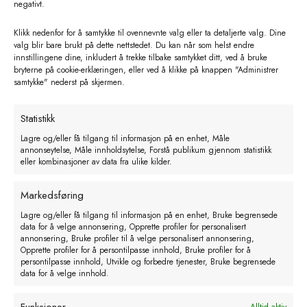
negativt.
Klikk nedenfor for å samtykke til ovennevnte valg eller ta detaljerte valg. Dine
valg blir bare brukt på dette nettstedet. Du kan når som helst endre
innstillingene dine, inkludert å trekke tilbake samtykket ditt, ved å bruke
bryterne på cookie-erklæringen, eller ved å klikke på knappen "Administrer
samtykke" nederst på skjermen.
Statistikk
Fluepapir FlyMaster. 6 ark 595 x
Lagre og/eller få tilgang til informasjon på en enhet, Måle
annonseytelse, Måle innholdsytelse, Forstå publikum gjennom statistikk
300
eller kombinasjoner av data fra ulike kilder.
kr
165,00
eks. MVA
Markedsføring
Legg i handlekurv
Lagre og/eller få tilgang til informasjon på en enhet, Bruke begrensede
data for å velge annonsering, Opprette profiler for personalisert
annonsering, Bruke profiler til å velge personalisert annonsering,
Opprette profiler for å persontilpasse innhold, Bruke profiler for å
persontilpasse innhold, Utvikle og forbedre tjenester, Bruke begrensede
data for å velge innhold.
Funksjoner
Alltid aktiv