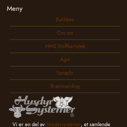
Meny
Butikken
Om oss
HMS Stoffkartotek
Agri
Sprayfo
Brannvarsling
Vi er en del av
Husdyrsystemer
, et samlende